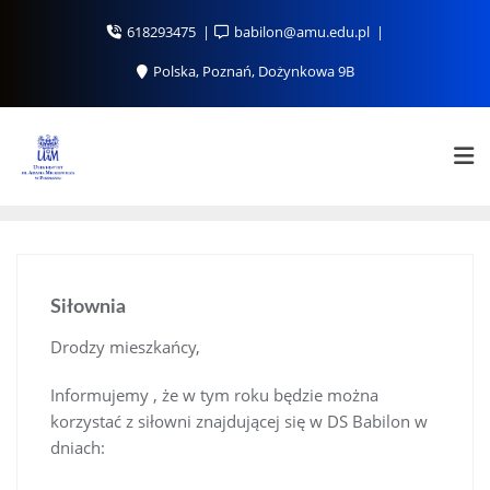
Skip
618293475
babilon@amu.edu.pl
to
content
Polska, Poznań, Dożynkowa 9B
Siłownia
Drodzy mieszkańcy,
Informujemy , że w tym roku będzie można
korzystać z siłowni znajdującej się w DS Babilon w
dniach: