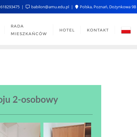
618293475
babilon@amu.edu.pl
Polska, Poznań, Dożynkowa 9B
RADA
HOTEL
KONTAKT
MIESZKAŃCÓW
oju 2-osobowy