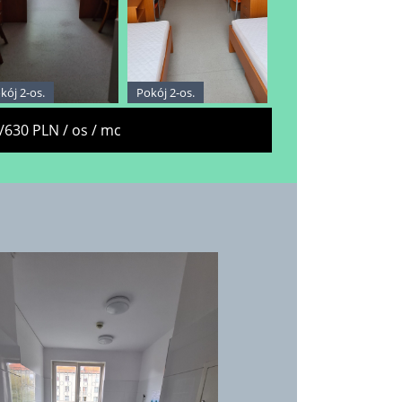
kój 2-os.
Pokój 2-os.
/630 PLN / os / mc