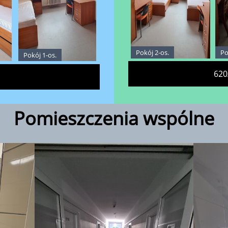
Pokój 2-os.
Po
Pokój 1-os.
620
Pomieszczenia wspólne