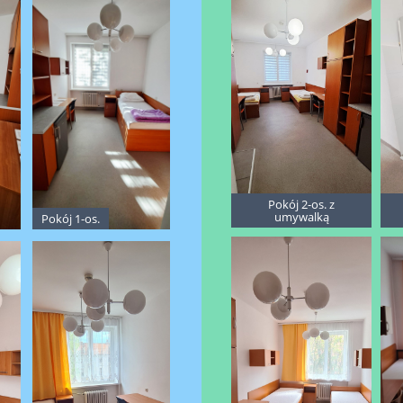
Pokój 2-os. z
umywalką
Pokój 1-os.