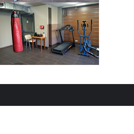
Rada Mieszkańców
Hotel
Kontakt
esigned by
Bizberg Themes