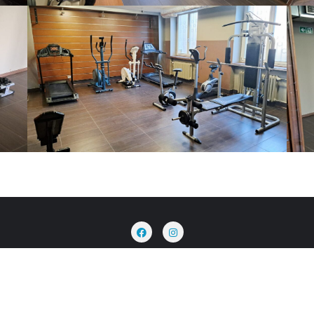
acje
Dokumenty
Cennik
Galeria
Pracownicy
cki Babilon UAM . All rights reserved.
Powered by
WordPress
&
D