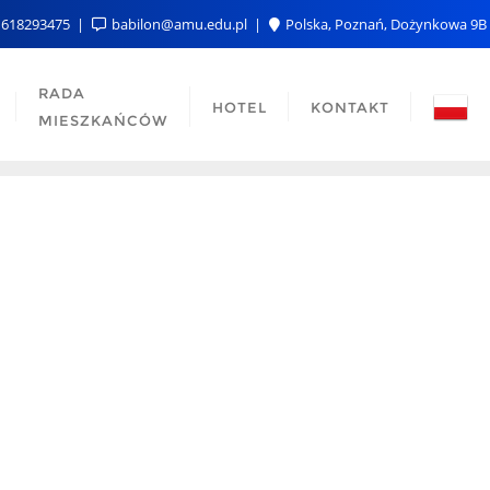
618293475
babilon@amu.edu.pl
Polska, Poznań, Dożynkowa 9B
RADA
HOTEL
KONTAKT
MIESZKAŃCÓW