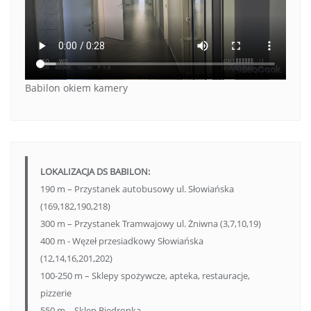
Babilon okiem kamery
LOKALIZACJA DS BABILON:
190 m – Przystanek autobusowy ul. Słowiańska
(169,182,190,218)
300 m – Przystanek Tramwajowy ul. Żniwna (3,7,10,19)
400 m - Węzeł przesiadkowy Słowiańska
(12,14,16,201,202)
100-250 m – Sklepy spożywcze, apteka, restauracje,
pizzerie
550 m – Sklep Biedronka